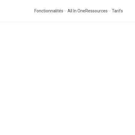
Fonctionnalités
All In One
Ressources
Tarifs
ones connectés. Une intelligence qui comprend les liens.