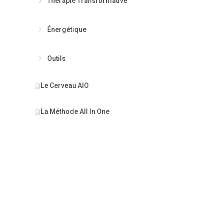
Thérapie Transformative
Énergétique
Outils
Le Cerveau AIO
La Méthode All In One
1. Passé - P
2. Tirage Te