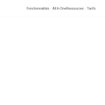
Fonctionnalités
All In One
Ressources
Tarifs
+ médicaments. Base gouvernementale française. Donné