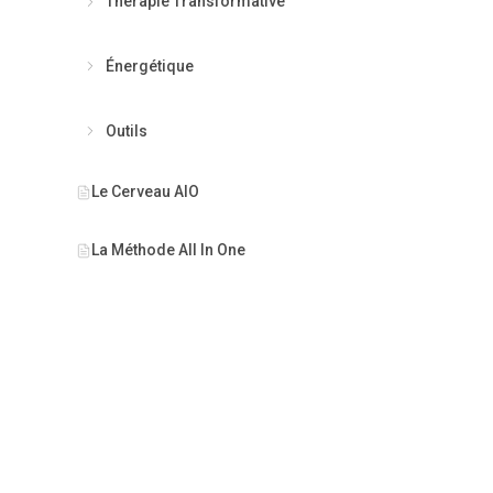
Thérapie Transformative
Énergétique
Outils
CAPACITÉ
Le Cerveau AIO
Base Offic
La Méthode All In One
15 000+
Données 
Temps Ré