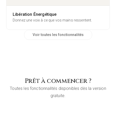
Thérapie Brève
Décrivez librement votre ressenti — l'IA identifiera les cartes pertinentes
Séance Énergétique
Chakras
Libération Énergétique
Donnez une voix à ce que vos mains ressentent.
159
caractères
PROFIL
Voir toutes les fonctionnalités
Prêt à commencer ?
Toutes les fonctionnalités disponibles dès la version
gratuite.