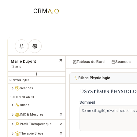
CRM
Marie Dupont
Tableau de Bord
Séances
42
ans
Bilans Physiologie
HISTORIQUE
Séances
Systèmes Physiolo
OUTILS SÉANCE
Sommeil
Bilans
IMC & Mesures
Profil Thérapeutique
Thérapie Brève