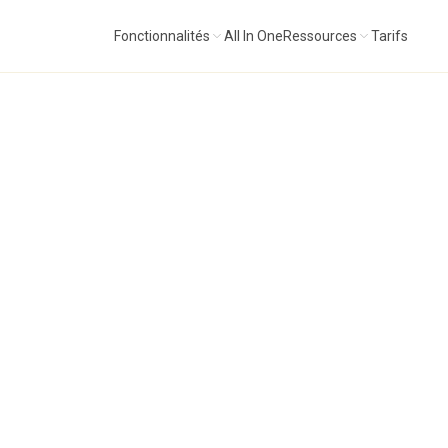
Fonctionnalités
All In One
Ressources
Tarifs
ture symbolique du corps — précise et actionnable.
"