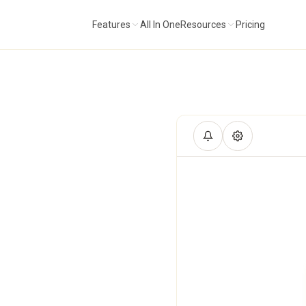
Features
All In One
Resources
Pricing