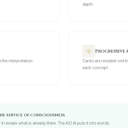
depth.
Progressive 
 the interpretation
Cards are revealed one by
each concept.
he service of consciousness
t reveals what is already there. The AIO AI puts it into words.