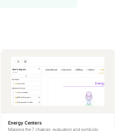
Marie Dupont
Dashboard
Sessions
Billing
Advice
Chakras
42
yrs
HISTORY
Energy Assessment
Sessions
SESSION TOOLS
Assessments
BMI & Measures
Therapeutic Profile
Brief Therapy
Energy Session
Chakras
Energy Centers
Mapping the 7 chakras, evaluation and symbolic