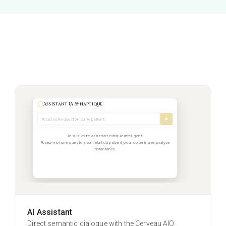
Assistant IA Synaptique
➤
Je suis votre assistant clinique intelligent.
Selected cards
Posez-moi une question sur l'état du patient pour obtenir une analyse
instantanée.
What needs to be developed
1
Fear
Current blockage
2
Constancy
Unconscious mechanism
3
Need
Understanding key
4
Spleen Pancreas
Advice to implement
5
AI Assistant
Selfishness
Direct semantic dialogue with the Cerveau AIO.